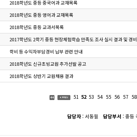
2018학년도 중등 중국어과 교재목록
2018학년도 중등 영어과 교재목록
2018학년도 중등 교과서목록
2017학년도 2학기 중등 현장체험학습 만족도 조사 실시 결과 및 경비
학비 등 수익자부담경비 납부 관련 안내
2018학년도 신규초빙교원 추가선발 공고
2018학년도 상반기 교원채용 결과
51
52
53
54
55
56
57
58
담당자
: 서동필
담당부서
: 중등