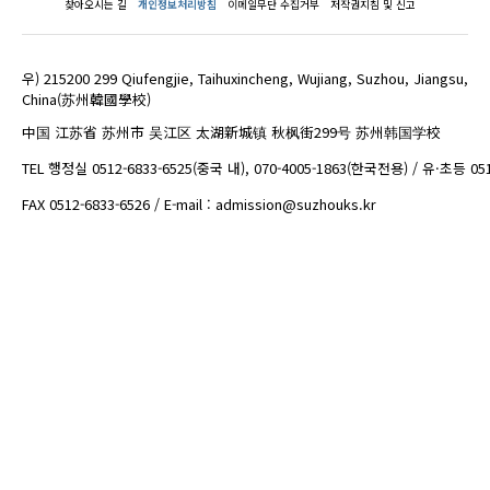
찾아오시는 길
개인정보처리방침
이메일무단 수집거부
저작권지침 및 신고
우) 215200 299 Qiufengjie, Taihuxincheng, Wujiang, Suzhou, Jiangsu,
China(苏州韓國學校)
中国 江苏省 苏州市 吴江区 太湖新城镇 秋枫街299号 苏州韩国学校
TEL 행정실 0512-6833-6525(중국 내), 070-4005-1863(한국전용) / 유·초등 05
FAX 0512-6833-6526 / E-mail : admission@suzhouks.kr