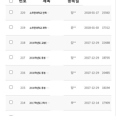
번호
제목
등록일
220
임**
2018-01-17
25563
소주한국학교 만족도조사 결과보고-2017학년도 2학기
219
은**
2018-01-03
17312
소주한국학교 과학실 구축 입찰공고
218
김**
2017-12-29
22688
2018학년도 교원(중국어) 채용 공고
217
임**
2017-12-29
18705
2018학년도 중등 중국어과 교재목록
216
임**
2017-12-29
20485
2018학년도 중등 영어과 교재목록
215
임**
2017-12-29
18194
2018학년도 중등 교과서목록
214
우**
2017-12-14
17909
2017학년도 2학기 중등 현장체험학습 만족도 조사 실시 결과 및 경비 정산 내역