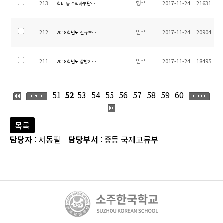
213
행**
2017-11-24
21631
학비 등 수익자부담경비 납부 관련 안내
212
임**
2017-11-24
20904
2018학년도 신규초빙교원 추가선발 공고
211
임**
2017-11-24
18495
2018학년도 상반기 교원채용 결과
51
52
53
54
55
56
57
58
59
60
목록
담당자
: 서동필
담당부서
: 중등 국제교류부