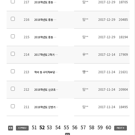
217
임**
2017-12-29
18705
2018학년도 중등 중국어과 교재목록
216
임**
2017-12-29
20485
2018학년도 중등 영어과 교재목록
215
임**
2017-12-29
18194
2018학년도 중등 교과서목록
214
우**
2017-12-14
17909
2017학년도 2학기 중등 현장체험학습 만족도 조사 실시 결과 및 경비 정산 내역
213
행**
2017-11-24
21631
학비 등 수익자부담경비 납부 관련 안내
212
임**
2017-11-24
20904
2018학년도 신규초빙교원 추가선발 공고
211
임**
2017-11-24
18495
2018학년도 상반기 교원채용 결과
51
52
53
54
55
56
57
58
59
60