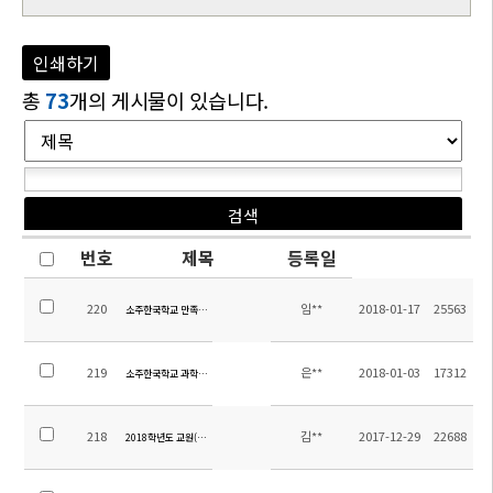
인쇄하기
총
73
개의 게시물이 있습니다.
번호
제목
등록일
220
임**
2018-01-17
25563
소주한국학교 만족도조사 결과보고-2017학년도 2학기
219
은**
2018-01-03
17312
소주한국학교 과학실 구축 입찰공고
218
김**
2017-12-29
22688
2018학년도 교원(중국어) 채용 공고