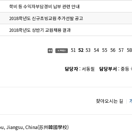
학비 등 수익자부담경비 납부 관련 안내
2018학년도 신규초빙교원 추가선발 공고
2018학년도 상반기 교원채용 결과
51
52
53
54
55
56
57
58
담당자
: 서동필
담당부서
: 중등
찾아오시는 길
uzhou, Jiangsu, China(苏州韓國學校)