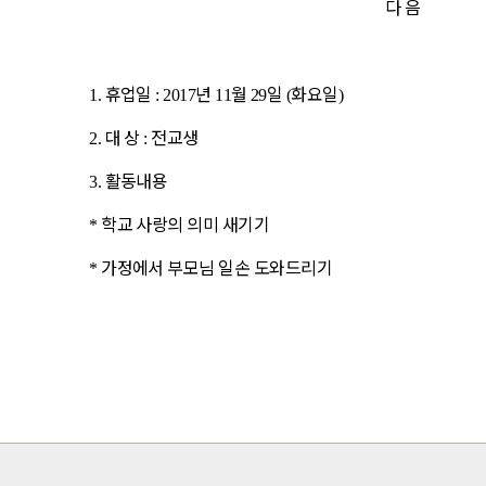
다 음
휴업일
년
월
일
화요일
1.
: 2017
11
29
(
)
대 상
전교생
2.
:
활동내용
3.
학교 사랑의 의미 새기기
*
가정에서 부모님 일손 도와드리기
*