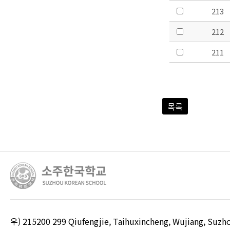
213
212
211
목록
우) 215200 299 Qiufengjie, Taihuxincheng, Wujiang, S