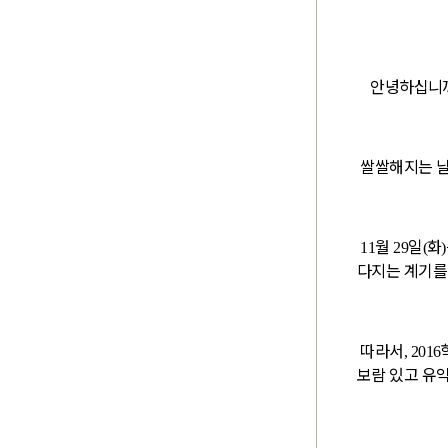
안녕하십니
쌀쌀해지는 
월
일
화
11
29
(
)
다지는 계기를
따라서
, 2016
보람 있고 유