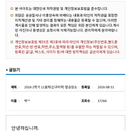
본 사이트는 대한민국 저작권법 및 개인정보보호법을 준수합니다.
회원은 공공질서나 미풍양속에 위배되는 내용과 타인의 저작권을 포함한
지적재산권 및 기타 권리를 침해하는 내용물은 등록할 수 없으며, 이러한
게시물로 인해 발생하는 결과의 모든 책임은 회원 본인에게 있습니다.게시
된 사진이나 동영상은 요청시에 삭제가능합니다. 관리자에게 문의바랍니
다.
개인정보보호법 제59조 제3호에 따라 타인의 개인정보(주민번호,핸드폰
번호,학년-반-번호,학번,주소,혈액형 등)를 유출한 자는 처벌될 수 있으며,
등록된 글(글, 텍스트, 이미지 등)에 대한 법적책임은 글쓴이에게 있습니다.
제목
2016-2학기 11호차(신구지역) 탑승장소 안내-2
등록일
2016-08-31
이름
박**
조회수
17264
안녕하십니까.