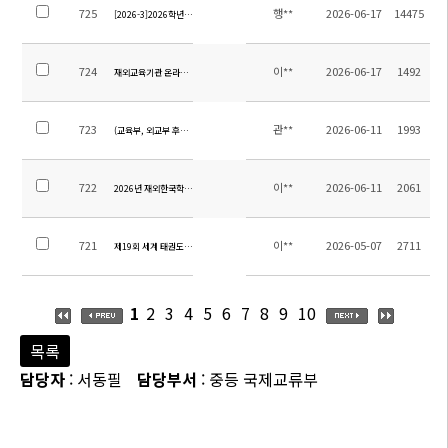
725
행**
2026-06-17
14475
[2026-3]2026학년도 중등 현장체험학습 위탁용역 업체 선정을 위한 입찰 공고
724
이**
2026-06-17
1492
재외교육기관 온라인소식지 제13호 원고모집(7.8.까지)
723
관**
2026-06-11
1993
(교육부, 외교부 후원) 2026 내가 한국바로알리기 주인공 공모전 안내
722
이**
2026-06-11
2061
2026년 재외한국학교 학생 이야기 공모전 안내
721
이**
2026-05-07
2711
제19회 세계 태권도 문화엑스포 대회 안내
1
2
3
4
5
6
7
8
9
10
목록
담당자
: 서동필
담당부서
: 중등 국제교류부