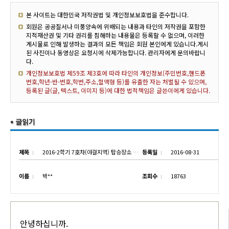
본 사이트는 대한민국 저작권법 및 개인정보보호법을 준수합니다.
회원은 공공질서나 미풍양속에 위배되는 내용과 타인의 저작권을 포함한
지적재산권 및 기타 권리를 침해하는 내용물은 등록할 수 없으며, 이러한
게시물로 인해 발생하는 결과의 모든 책임은 회원 본인에게 있습니다.게시
된 사진이나 동영상은 요청시에 삭제가능합니다. 관리자에게 문의바랍니
다.
개인정보보호법 제59조 제3호에 따라 타인의 개인정보(주민번호,핸드폰
번호,학년-반-번호,학번,주소,혈액형 등)를 유출한 자는 처벌될 수 있으며,
등록된 글(글, 텍스트, 이미지 등)에 대한 법적책임은 글쓴이에게 있습니다.
제목
2016-2학기 7호차(야걸지역) 탑승장소 안내-2
등록일
2016-08-31
이름
박**
조회수
18763
안녕하십니까.