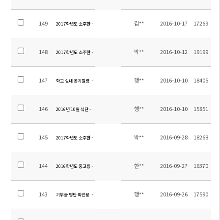
149
김**
2016-10-17
17269
2017학년도 소주한국학교 교원 초빙 공고
148
박**
2016-10-12
19199
2017학년도 소주한국학교 급식운영 용역업체 선정 재공고(긴급)
147
행**
2016-10-10
18405
학교 실내 공기질량 측정 및 운동장 인조잔디 결과보고서 공지
146
행**
2016-10-10
15851
2016년 10월 식단표 알림
145
박**
2016-09-28
18268
2017학년도 소주한국학교 급식운영 용역업체 선정 공고
144
한**
2016-09-27
16370
2016학년도 중고등부 2학기 학업성적평가계획 안내
143
행**
2016-09-26
17590
기부금 명단 확인용 공지