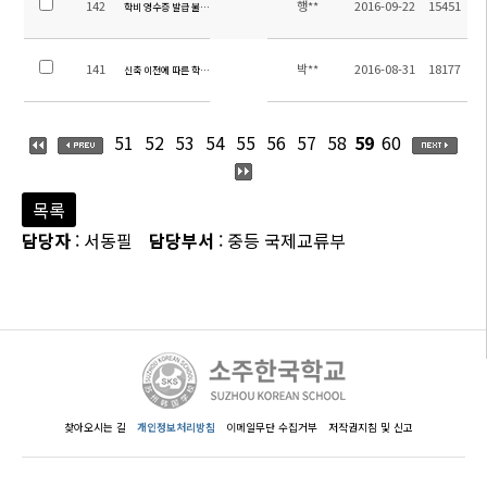
142
행**
2016-09-22
15451
학비 영수증 발급 불가기간 통지
141
박**
2016-08-31
18177
신축 이전에 따른 학생 안전 지도 강화 계획(수정)
51
52
53
54
55
56
57
58
59
60
목록
담당자
: 서동필
담당부서
: 중등 국제교류부
찾아오시는 길
개인정보처리방침
이메일무단 수집거부
저작권지침 및 신고