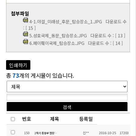
첨부파일
4-1.야걸_미래성_후문_탑승장소_1.JPG
다운로드 수
: [ 15 ]
5.성호국제_동문_탑승장소.JPG
다운로드 수 : [ 13 ]
6.페이췌이국제_탑승장소.JPG
다운로드 수 : [ 14 ]
인쇄하기
총
73
개의 게시물이 있습니다.
번호
제목
등록일
150
신**
2016-10-25
17203
2학기 중등부 현장체험학습 학생, 학부모 만족도 조사 결과 공지