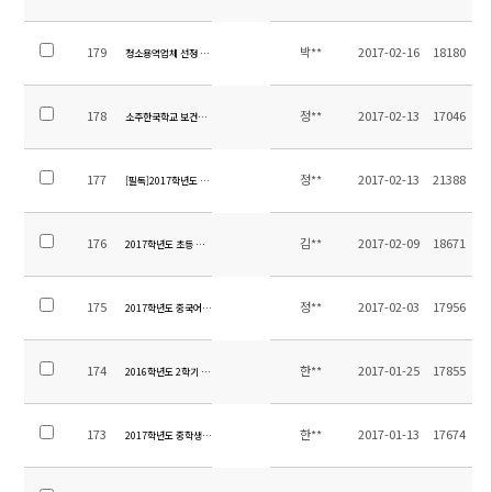
179
박**
2017-02-16
18180
청소용역업체 선정 공고
178
정**
2017-02-13
17046
소주한국학교 보건교사(校醫) 채용공고
177
정**
2017-02-13
21388
[필독]2017학년도 1학기 소주한국학교 통학버스노선 안내
176
김**
2017-02-09
18671
2017학년도 초등 영어교재 안내
175
정**
2017-02-03
17956
2017학년도 중국어 원어민 교사 채용 공고
174
한**
2017-01-25
17855
2016학년도 2학기 학교만족도 조사 결과
173
한**
2017-01-13
17674
2017학년도 중학생 영어과 레벨 3,4 교재 안내