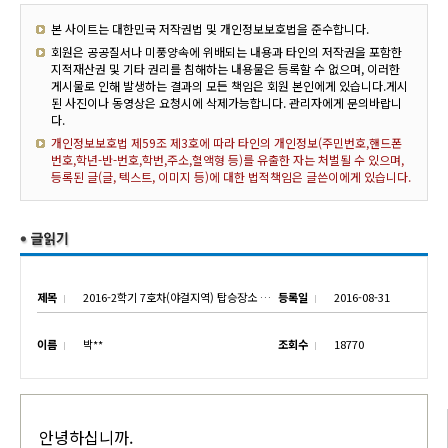
본 사이트는 대한민국 저작권법 및 개인정보보호법을 준수합니다.
회원은 공공질서나 미풍양속에 위배되는 내용과 타인의 저작권을 포함한
지적재산권 및 기타 권리를 침해하는 내용물은 등록할 수 없으며, 이러한
게시물로 인해 발생하는 결과의 모든 책임은 회원 본인에게 있습니다.게시
된 사진이나 동영상은 요청시에 삭제가능합니다. 관리자에게 문의바랍니
다.
개인정보보호법 제59조 제3호에 따라 타인의 개인정보(주민번호,핸드폰
번호,학년-반-번호,학번,주소,혈액형 등)를 유출한 자는 처벌될 수 있으며,
등록된 글(글, 텍스트, 이미지 등)에 대한 법적책임은 글쓴이에게 있습니다.
제목
2016-2학기 7호차(야걸지역) 탑승장소 안내-2
등록일
2016-08-31
이름
박**
조회수
18770
안녕하십니까.