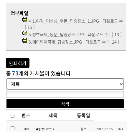
첨부파일
4-1.야걸_미래성_후문_탑승장소_1.JPG
다운로드 수
: [ 15 ]
5.성호국제_동문_탑승장소.JPG
다운로드 수 : [ 13 ]
6.페이췌이국제_탑승장소.JPG
다운로드 수 : [ 14 ]
인쇄하기
총
73
개의 게시물이 있습니다.
번호
제목
등록일
180
정**
2017-02-26
18211
소주한국학교 2017학년도 1학기 최종버스노선(수정본)