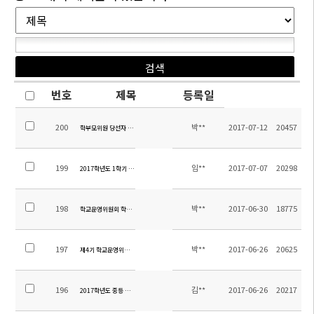
번호
제목
등록일
200
박**
2017-07-12
20457
학부모위원 당선자 확정 공고
199
임**
2017-07-07
20298
2017학년도 1학기 소주한국학교 만족도 조사 결과
198
박**
2017-06-30
18775
학교운영위원회 학부모위원 선출 공고
197
박**
2017-06-26
20625
제4기 학교운영위원회 보궐선거 계획
196
김**
2017-06-26
20217
2017학년도 중등 수학여행 일정 및 계획