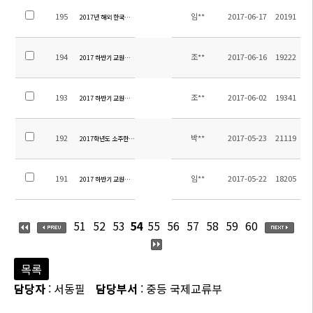
195
임**
2017-06-17
20191
2017년 해외 한국사능력검정 특별시험 실시 안내
194
조**
2017-06-16
19222
2017 하반기 교원채용 최종합격자 발표
193
조**
2017-06-02
19341
2017 하반기 교원채용 서류심사 합격자 발표
192
박**
2017-05-23
21119
2017학년도 소주한국학교 중등 수학여행 용역업체 선정 입찰 재공고(긴급)
191
임**
2017-05-22
18205
2017 하반기 교원선발 공고(2차 접수기간 연장)
51
52
53
54
55
56
57
58
59
60
목록
담당자
: 서동필
담당부서
: 중등 국제교류부