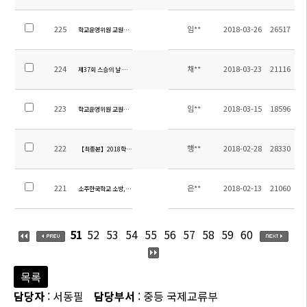
225
임**
2018-03-26
26517
학교운영위원 교원위원 당선 공고
224
채**
2018-03-23
21116
제37회 스승의 날 유공 포상 계획
223
임**
2018-03-15
18596
학교운영위원 교원위원 선출공고 및 홍보
222
행**
2018-02-28
28330
【최종본】2018학년도 1학기 스쿨버스차량탑승자 명단
221
은**
2018-02-13
21060
소주한국학교 소방,보안,조경 관리 용역 입찰공고
51
52
53
54
55
56
57
58
59
60
목록
담당자
: 서동필
담당부서
: 중등 국제교류부