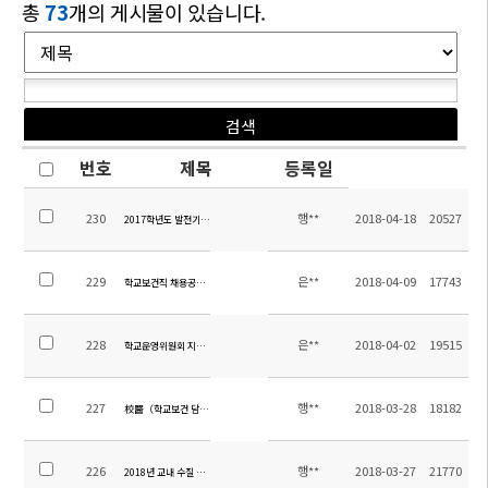
총
73
개의 게시물이 있습니다.
번호
제목
등록일
230
행**
2018-04-18
20527
2017학년도 발전기금 도서구입목록 안내
229
은**
2018-04-09
17743
학교보건직 채용공고 수정
228
은**
2018-04-02
19515
학교운영위원회 지역위원 당선공고
227
행**
2018-03-28
18182
校醫（학교보건 담당직) 채용 공고
226
행**
2018-03-27
21770
2018년 교내 수질 검사 보고서