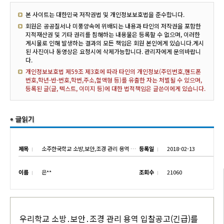
본 사이트는 대한민국 저작권법 및 개인정보보호법을 준수합니다.
회원은 공공질서나 미풍양속에 위배되는 내용과 타인의 저작권을 포함한
지적재산권 및 기타 권리를 침해하는 내용물은 등록할 수 없으며, 이러한
게시물로 인해 발생하는 결과의 모든 책임은 회원 본인에게 있습니다.게시
된 사진이나 동영상은 요청시에 삭제가능합니다. 관리자에게 문의바랍니
다.
개인정보보호법 제59조 제3호에 따라 타인의 개인정보(주민번호,핸드폰
번호,학년-반-번호,학번,주소,혈액형 등)를 유출한 자는 처벌될 수 있으며,
등록된 글(글, 텍스트, 이미지 등)에 대한 법적책임은 글쓴이에게 있습니다.
제목
소주한국학교 소방,보안,조경 관리 용역 입찰공고
등록일
2018-02-13
이름
은**
조회수
21060
우리학교 소방․보안․조경 관리 용역 입찰공고(긴급)를