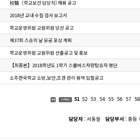
校醫（학교보건 담당직) 채용 공고
2018년 교내 수질 검사 보고서
학교운영위원 교원위원 당선 공고
제37회 스승의 날 유공 포상 계획
학교운영위원 교원위원 선출공고 및 홍보
【최종본】2018학년도 1학기 스쿨버스차량탑승자 명단
소주한국학교 소방,보안,조경 관리 용역 입찰공고
51
52
53
54
55
56
57
58
담당자
: 서동필
담당부서
: 중등