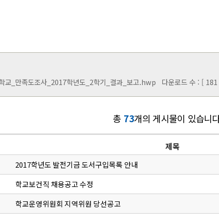
교_만족도조사_2017학년도_2학기_결과_보고.hwp
다운로드 수 : [ 181 
총
73
개의 게시물이 있습니다
제목
2017학년도 발전기금 도서구입목록 안내
학교보건직 채용공고 수정
학교운영위원회 지역위원 당선공고