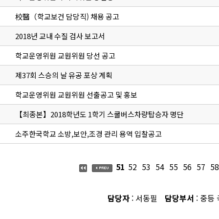
校醫（학교보건 담당직) 채용 공고
2018년 교내 수질 검사 보고서
학교운영위원 교원위원 당선 공고
제37회 스승의 날 유공 포상 계획
학교운영위원 교원위원 선출공고 및 홍보
【최종본】2018학년도 1학기 스쿨버스차량탑승자 명단
소주한국학교 소방,보안,조경 관리 용역 입찰공고
51
52
53
54
55
56
57
58
담당자
: 서동필
담당부서
: 중등