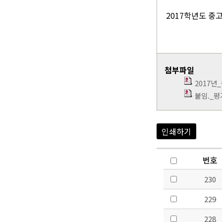
2017학년도 중
첨부파일
2017
붙임._평
인쇄하기
번호
230
229
228