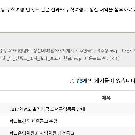
고등 수학여행 만족도 설문 결과와 수학여행비 정산 내역을 첨부자료
년_중등수학여행경비_정산내역(홈페이지게시-소주한국학교)수정.hwp
다운로드 수
가회_및_만족도_조사_결과_보고서-한글.hwp
다운로드 수 : [ 48 ]
총
73
개의 게시물이 있습니다
제목
2017학년도 발전기금 도서구입목록 안내
학교보건직 채용공고 수정
학교운영위원회 지역위원 당선공고