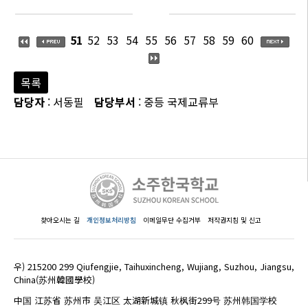
51
52
53
54
55
56
57
58
59
60
목록
담당자
: 서동필
담당부서
: 중등 국제교류부
찾아오시는 길
개인정보처리방침
이메일무단 수집거부
저작권지침 및 신고
우) 215200 299 Qiufengjie, Taihuxincheng, Wujiang, Suzhou, Jiangsu,
China(苏州韓國學校)
中国 江苏省 苏州市 吴江区 太湖新城镇 秋枫街299号 苏州韩国学校