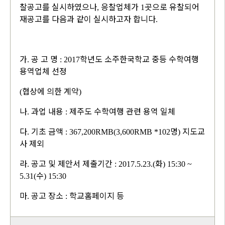
찰공고를 실시하였으나
응찰업체가
곳으로 유찰되어
,
1
재공고를 다음과 같이 실시하고자 합니다
.
가
공 고 명
학년도 소주한국학교 중등 수학여행
.
: 2017
용역업체 선정
협상에 의한 계약
(
)
나
과업 내용
제주도 수학여행 관련 용역 일체
.
:
다
기초 금액
명
지도교
.
: 367,200RMB(3,600RMB *102
)
사 제외
라
공고 및 제안서 제출기간
화
.
: 2017.5.23.(
) 15:30 ~
수
5.31(
) 15:30
마
공고 장소
학교홈페이지 등
.
: