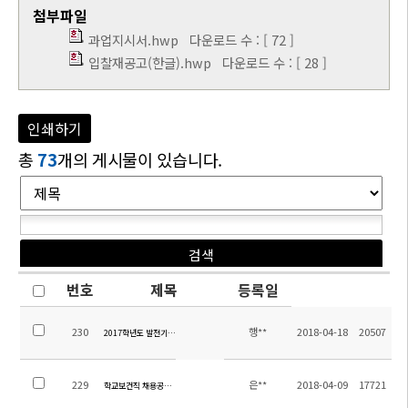
첨부파일
과업지시서.hwp
다운로드 수 : [ 72 ]
입찰재공고(한글).hwp
다운로드 수 : [ 28 ]
인쇄하기
총
73
개의 게시물이 있습니다.
번호
제목
등록일
230
행**
2018-04-18
20507
2017학년도 발전기금 도서구입목록 안내
229
은**
2018-04-09
17721
학교보건직 채용공고 수정