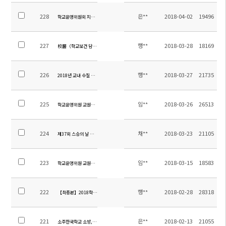
228
은**
2018-04-02
19496
학교운영위원회 지역위원 당선공고
227
행**
2018-03-28
18169
校醫（학교보건 담당직) 채용 공고
226
행**
2018-03-27
21735
2018년 교내 수질 검사 보고서
225
임**
2018-03-26
26513
학교운영위원 교원위원 당선 공고
224
채**
2018-03-23
21105
제37회 스승의 날 유공 포상 계획
223
임**
2018-03-15
18583
학교운영위원 교원위원 선출공고 및 홍보
222
행**
2018-02-28
28318
【최종본】2018학년도 1학기 스쿨버스차량탑승자 명단
221
은**
2018-02-13
21055
소주한국학교 소방,보안,조경 관리 용역 입찰공고