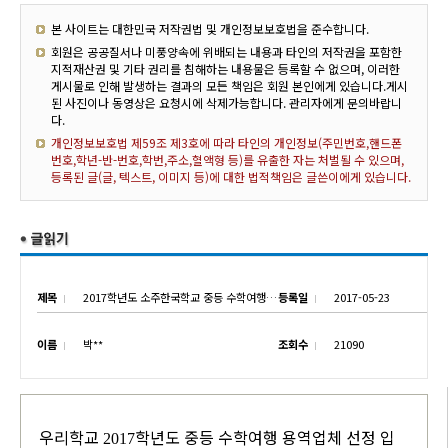
본 사이트는 대한민국 저작권법 및 개인정보보호법을 준수합니다.
회원은 공공질서나 미풍양속에 위배되는 내용과 타인의 저작권을 포함한
지적재산권 및 기타 권리를 침해하는 내용물은 등록할 수 없으며, 이러한
게시물로 인해 발생하는 결과의 모든 책임은 회원 본인에게 있습니다.게시
된 사진이나 동영상은 요청시에 삭제가능합니다. 관리자에게 문의바랍니
다.
개인정보보호법 제59조 제3호에 따라 타인의 개인정보(주민번호,핸드폰
번호,학년-반-번호,학번,주소,혈액형 등)를 유출한 자는 처벌될 수 있으며,
등록된 글(글, 텍스트, 이미지 등)에 대한 법적책임은 글쓴이에게 있습니다.
제목
2017학년도 소주한국학교 중등 수학여행 용역업체 선정 입찰 재공고(긴급)
등록일
2017-05-23
이름
박**
조회수
21090
우리학교
학년도 중등 수학여행 용역업체 선정 입
2017