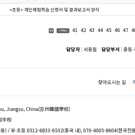
<초등> 개인체험학습 신청서 및 결과보고서 양식
41
42
43
44
45
46
47
4
담당자
: 서동필
담당부서
: 중등
찾아오시는 길
uzhou, Jiangsu, China(苏州韓國學校)
国学校
용) / 유·초등 0512-6833-6532(중국 내), 070-4005-8604(한국전