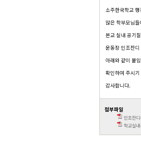
소주한국학교 행
많은 학부모님들
본교 실내 공기질
운동장 인조잔디
아래와 같이 붙
확인하여 주시기
감사합니다.
첨부파일
인조잔디측
학교실내