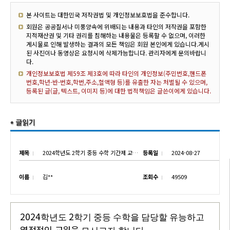
본 사이트는 대한민국 저작권법 및 개인정보보호법을 준수합니다.
회원은 공공질서나 미풍양속에 위배되는 내용과 타인의 저작권을 포함한
지적재산권 및 기타 권리를 침해하는 내용물은 등록할 수 없으며, 이러한
게시물로 인해 발생하는 결과의 모든 책임은 회원 본인에게 있습니다.게시
된 사진이나 동영상은 요청시에 삭제가능합니다. 관리자에게 문의바랍니
다.
개인정보보호법 제59조 제3호에 따라 타인의 개인정보(주민번호,핸드폰
번호,학년-반-번호,학번,주소,혈액형 등)를 유출한 자는 처벌될 수 있으며,
등록된 글(글, 텍스트, 이미지 등)에 대한 법적책임은 글쓴이에게 있습니다.
제목
2024학년도 2학기 중등 수학 기간제 교원 초빙
등록일
2024-08-27
이름
김**
조회수
49509
2024
2
학년도
학기 중등 수학을 담당할 유능하고
열정적인
교원을
.