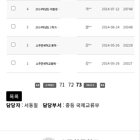
4
가**
2014-07-12
20748
2014학년도 여름방학 학년별 계획서
3
권**
2014-06-24
20348
2014학년도 1학기말 학업성취도평가 범위
2
강**
2014-05-26
20228
소주한국학교 통학차량 운행시간 및 탑승위치 안내
1
강**
2014-05-26
20327
소주한국학교홈페이지 방문을 환영합니다.
71
72
73
목록
담당자
: 서동필
담당부서
: 중등 국제교류부