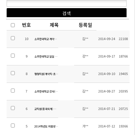
번호
제목
등록일
10
김**
2014-09-24
22108
소주한국학교 계약제교원 (영어) 채용 공고
9
강**
2014-09-17
18766
소주한국학교 일일 시정표 (2014.09.17수정)
8
김**
2014-09-10
19405
행정직원(계약직-초빙) 채용 공고
7
김**
2014-08-27
20395
소주한국학교 강사(중국어, 영어) 채용 공고
6
김**
2014-07-21
20725
교직원(중국회계) 채용 공고
5
가**
2014-07-12
19366
2014학년도 여름방학 중 전입 및 입학 안내