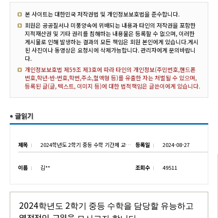
본 사이트는 대한민국 저작권법 및 개인정보보호법을 준수합니다.
회원은 공공질서나 미풍양속에 위배되는 내용과 타인의 저작권을 포함한
지적재산권 및 기타 권리를 침해하는 내용물은 등록할 수 없으며, 이러한
게시물로 인해 발생하는 결과의 모든 책임은 회원 본인에게 있습니다.게시
된 사진이나 동영상은 요청시에 삭제가능합니다. 관리자에게 문의바랍니
다.
개인정보보호법 제59조 제3호에 따라 타인의 개인정보(주민번호,핸드폰
번호,학년-반-번호,학번,주소,혈액형 등)를 유출한 자는 처벌될 수 있으며,
등록된 글(글, 텍스트, 이미지 등)에 대한 법적책임은 글쓴이에게 있습니다.
제목
2024학년도 2학기 중등 수학 기간제 교원 초빙
등록일
2024-08-27
이름
김**
조회수
49511
2024
2
학년도
학기 중등 수학을 담당할 유능하고
열정적인
교원을
.