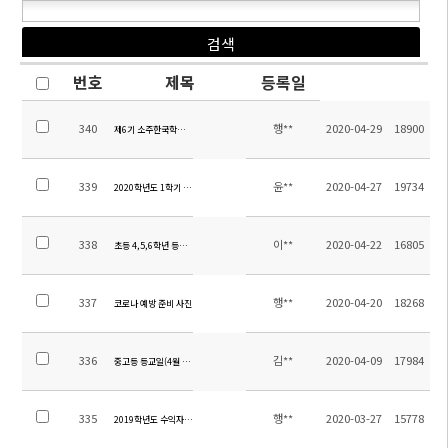
번호
제목
등록일
340
행**
2020-04-29
18900
제6기 소주한국학교 학부모위원 선출공고
339
윤**
2020-04-27
19734
2020학년도 1학기 초등 수행평가 안내
338
이**
2020-04-22
16805
초등 4,5,6학년 등교 안내
337
행**
2020-04-20
18268
코로나 예방 준비 사진
336
김**
2020-04-09
17984
중고등 등교일(4월 13일) 안내 가정통신문
335
행**
2020-03-27
15778
2019학년도 수익자부담경비(버스비,급식비) 정산 결과 보고