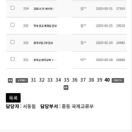
334
김**
2020-03-31
17910
코로나-19 바이러스 예방을 위한 행동 수칙
333
김**
2020-03-23
19220
학생 등교 예정일 안내
332
김**
2020-03-20
16942
원격수업 2차 안내
331
이**
2020-03-18
16840
중학교 영어교재 'reading explorer' 온라인 수업 안내
31
32
33
34
35
36
37
38
39
40
목록
담당자
: 서동필
담당부서
: 중등 국제교류부