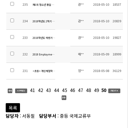
235
관**
2018-05-10
18537
제6회 청소년 통일 축제 버스 운행 안내
234
관**
2018-05-10
20839
2018학년도 2학기 유초중고 편입학 공고
233
권**
2018-05-10
19827
2018학년도 하반기 교원(유치원교사1명) 초빙 공고
232
배**
2018-05-09
18999
2018 Employment notice for EFL teacher(영어 원어민 교사 채용 공고)
231
정**
2018-05-08
36129
<초등> 개인체험학습 신청서 및 결과보고서 양식
41
42
43
44
45
46
47
48
49
50
목록
담당자
: 서동필
담당부서
: 중등 국제교류부