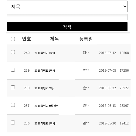
번호
제목
등록일
240
김**
2018-07-12
19508
2018학년도 1학기 초등 방과후학교 만족도 조사 결과
239
박**
2018-07-05
17256
2018학년도 1학기 방과후학교 만족도 조사 결과
238
손**
2018-06-22
20922
2018학년도 초등(소주-대련) 교류체험학습 정산 내역 알림
237
관**
2018-06-13
25397
2018학년도 등록원서
236
관**
2018-05-30
19412
2018학년도 1학기 중등 현장체험학습 만족도조사 결과 및 정산내역