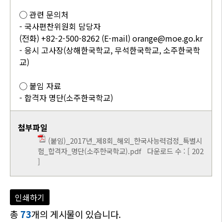
◯ 관련 문의처
- 국사편찬위원회 담당자
(전화) +82-2-500-8262 (E-mail) orange@moe.go.kr
- 응시 고사장(상해한국학교, 무석한국학교, 소주한국학
교)
◯ 붙임 자료
- 합격자 명단(소주한국학교)
첨부파일
(붙임)_2017년_제8회_해외_한국사능력검정_특별시
험_합격자_명단(소주한국학교).pdf
다운로드 수 : [ 202
]
인쇄하기
총
73
개의 게시물이 있습니다.