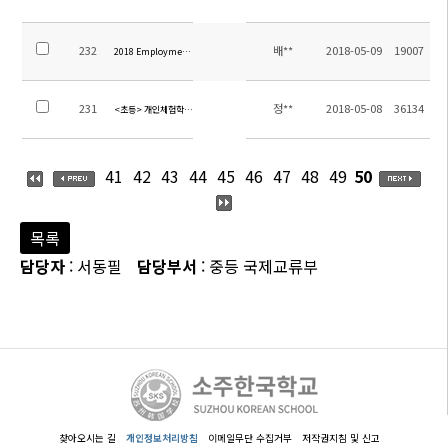
232
배**
2018-05-09
19007
2018 Employment notice for EFL teacher(영어 원어민 교사 채용 공고)
231
정**
2018-05-08
36134
<초등> 개인체험학습 신청서 및 결과보고서 양식
41
42
43
44
45
46
47
48
49
50
목록
담당자
: 서동필
담당부서
: 중등 국제교류부
찾아오시는 길
개인정보처리방침
이메일무단 수집거부
저작권지침 및 신고