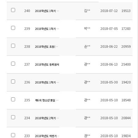
240
김**
2018-07-12
19513
2018학년도 1학기 초등 방과후학교 만족도 조사 결과
239
박**
2018-07-05
17283
2018학년도 1학기 방과후학교 만족도 조사 결과
238
손**
2018-06-22
20959
2018학년도 초등(소주-대련) 교류체험학습 정산 내역 알림
237
관**
2018-06-13
25400
2018학년도 등록원서
236
관**
2018-05-30
19420
2018학년도 1학기 중등 현장체험학습 만족도조사 결과 및 정산내역
235
관**
2018-05-10
18548
제6회 청소년 통일 축제 버스 운행 안내
234
관**
2018-05-10
20844
2018학년도 2학기 유초중고 편입학 공고
233
권**
2018-05-10
19834
2018학년도 하반기 교원(유치원교사1명) 초빙 공고