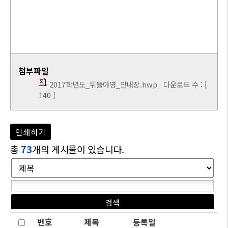
첨부파일
2017학년도_뒤뜰야영_안내장.hwp
다운로드 수 : [
140 ]
인쇄하기
총
73
개의 게시물이 있습니다.
번호
제목
등록일