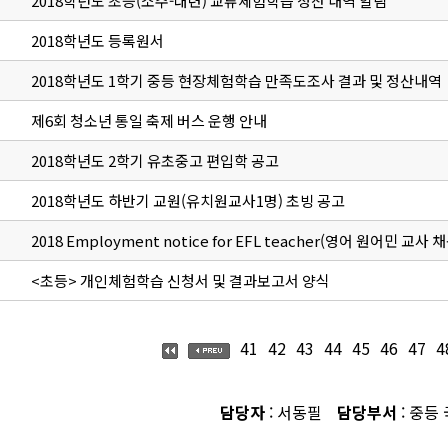
2018학년도 초등(소주-대련) 교류체험학습 정산 내역 알림
2018학년도 등록원서
2018학년도 1학기 중등 현장체험학습 만족도조사 결과 및 정산내역
제6회 청소년 통일 축제 버스 운행 안내
2018학년도 2학기 유초중고 편입학 공고
2018학년도 하반기 교원(유치원교사1명) 초빙 공고
2018 Employment notice for EFL teacher(영어 원어민 교사 
<초등> 개인체험학습 신청서 및 결과보고서 양식
41
42
43
44
45
46
47
4
담당자
: 서동필
담당부서
: 중등