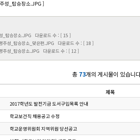
명주성_탑승장소.JPG ]
성_탑승장소.JPG
다운로드 수 : [ 15 ]
강명주성_탑승장소_맞은편.JPG
다운로드 수 : [ 18 ]
강명주성_탑승장소.JPG
다운로드 수 : [ 12 ]
총
73
개의 게시물이 있습니다
제목
2017학년도 발전기금 도서구입목록 안내
학교보건직 채용공고 수정
학교운영위원회 지역위원 당선공고