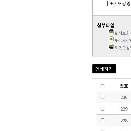
[ 9-2.오강
첨부파일
8.석호화
9-1.오
9-2.오
인쇄하기
번호
230
229
228