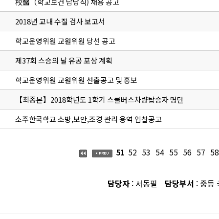
校醫（학교보건 담당직) 채용 공고
2018년 교내 수질 검사 보고서
학교운영위원 교원위원 당선 공고
제37회 스승의 날 유공 포상 계획
학교운영위원 교원위원 선출공고 및 홍보
【최종본】2018학년도 1학기 스쿨버스차량탑승자 명단
소주한국학교 소방,보안,조경 관리 용역 입찰공고
51
52
53
54
55
56
57
58
담당자
: 서동필
담당부서
: 중등