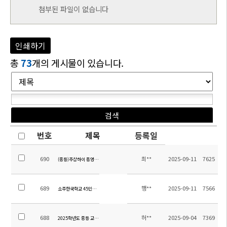
첨부된 파일이 없습니다
인쇄하기
총
73
개의 게시물이 있습니다.
번호
제목
등록일
690
최**
2025-09-11
7625
(중등)주상하이 총영사관 부총영사 특강 개최 안내
689
행**
2025-09-11
7566
소주한국학교 45인승 차량 매각 입찰 공고
688
허**
2025-09-04
7369
2025학년도 중등 교내 수상 계획