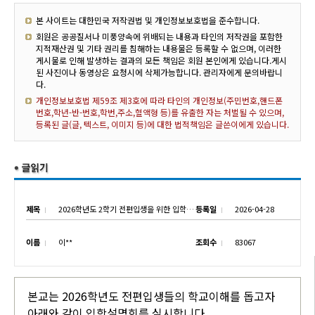
본 사이트는 대한민국 저작권법 및 개인정보보호법을 준수합니다.
회원은 공공질서나 미풍양속에 위배되는 내용과 타인의 저작권을 포함한
지적재산권 및 기타 권리를 침해하는 내용물은 등록할 수 없으며, 이러한
게시물로 인해 발생하는 결과의 모든 책임은 회원 본인에게 있습니다.게시
된 사진이나 동영상은 요청시에 삭제가능합니다. 관리자에게 문의바랍니
다.
개인정보보호법 제59조 제3호에 따라 타인의 개인정보(주민번호,핸드폰
번호,학년-반-번호,학번,주소,혈액형 등)를 유출한 자는 처벌될 수 있으며,
등록된 글(글, 텍스트, 이미지 등)에 대한 법적책임은 글쓴이에게 있습니다.
제목
2026학년도 2학기 전편입생을 위한 입학설명회 실시
등록일
2026-04-28
이름
이**
조회수
83067
본교는 2026학년도 전편입생들의 학교이해를 돕고자
아래와 같이 입학설명회를 실시합니다.