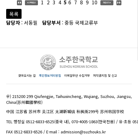
1
2
3
4
5
6
7
8
9
10
목록
담당자
: 서동필
담당부서
: 중등 국제교류부
찾아오시는 길
개인정보처리방침
이메일무단 수집거부
저작권지침 및 신고
우) 215200 299 Qiufengjie, Taihuxincheng, Wujiang, Suzhou, Jiangsu,
China(苏州韓國學校)
中国 江苏省 苏州市 吴江区 太湖新城镇 秋枫街299号 苏州韩国学校
TEL 행정실 0512-6833-6525(중국 내), 070-4005-1863(한국전용) / 유·초등 05
FAX 0512-6833-6526 / E-mail : admission@suzhouks.kr