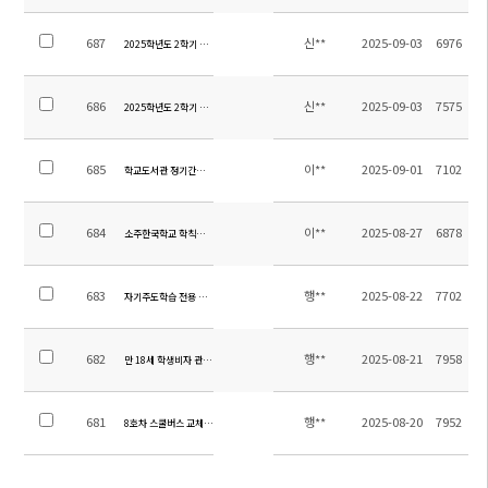
687
신**
2025-09-03
6976
2025학년도 2학기 초등 수행평가 계획 안내(4~6학년)
686
신**
2025-09-03
7575
2025학년도 2학기 초등 수행평가 계획 안내(1~3학년)
685
이**
2025-09-01
7102
학교도서관 정기간행물 비치 안내
684
이**
2025-08-27
6878
소주한국학교 학칙개정에 따른 의견수렴
683
행**
2025-08-22
7702
자기주도학습 전용 독서실 “청학재(靑鶴齋)” 오픈
682
행**
2025-08-21
7958
만 18세 학생비자 관련 안내
681
행**
2025-08-20
7952
8호차 스쿨버스 교체 및 운행 시작 안내