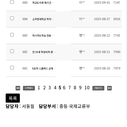
685
이**
2025-09-01
7147
학교도서관 정기간행물 비치 안내
684
이**
2025-08-27
6916
소주한국학교 학칙개정에 따른 의견수렴
683
행**
2025-08-22
7743
자기주도학습 전용 독서실 “청학재(靑鶴齋)” 오픈
682
행**
2025-08-21
7990
만 18세 학생비자 관련 안내
681
행**
2025-08-20
7979
8호차 스쿨버스 교체 및 운행 시작 안내
1
2
3
4
5
6
7
8
9
10
목록
담당자
: 서동필
담당부서
: 중등 국제교류부