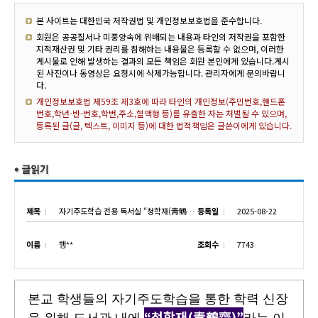
본 사이트는 대한민국 저작권법 및 개인정보보호법을 준수합니다.
회원은 공공질서나 미풍양속에 위배되는 내용과 타인의 저작권을 포함한
지적재산권 및 기타 권리를 침해하는 내용물은 등록할 수 없으며, 이러한
게시물로 인해 발생하는 결과의 모든 책임은 회원 본인에게 있습니다.게시
된 사진이나 동영상은 요청시에 삭제가능합니다. 관리자에게 문의바랍니
다.
개인정보보호법 제59조 제3호에 따라 타인의 개인정보(주민번호,핸드폰
번호,학년-반-번호,학번,주소,혈액형 등)를 유출한 자는 처벌될 수 있으며,
등록된 글(글, 텍스트, 이미지 등)에 대한 법적책임은 글쓴이에게 있습니다.
제목
자기주도학습 전용 독서실 “청학재(靑鶴齋)” 오픈
등록일
2025-08-22
이름
행**
조회수
7743
본교 학생들의 자기주도학습을 통한 학력 신장
“
청학재
(
靑鶴齋
)”