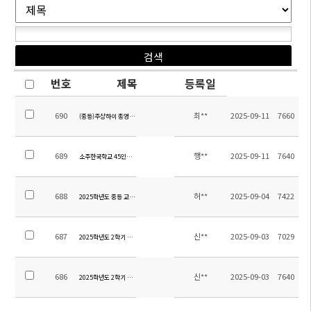
번호
제목
등록일
690
최**
2025-09-11
7660
(중등)주상하이 총영사관 부총영사 특강 개최 안내
689
행**
2025-09-11
7640
소주한국학교 45인승 차량 매각 입찰 공고
688
허**
2025-09-04
7422
2025학년도 중등 교내 수상 계획
687
신**
2025-09-03
7029
2025학년도 2학기 초등 수행평가 계획 안내(4~6학년)
686
신**
2025-09-03
7640
2025학년도 2학기 초등 수행평가 계획 안내(1~3학년)