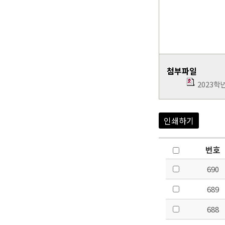
첨부파일
2023학
인쇄하기
번호
690
689
688