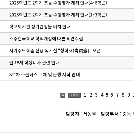
2025학년도 2학기 초등 수행평가 계획 안내(4~6학년)
2025학년도 2학기 초등 수행평가 계획 안내(1~3학년)
학교도서관 정기간행물 비치 안내
소주한국학교 학칙개정에 따른 의견수렴
자기주도학습 전용 독서실 “청학재(靑鶴齋)” 오픈
만 18세 학생비자 관련 안내
8호차 스쿨버스 교체 및 운행 시작 안내
1
2
3
4
5
6
7
8
9
담당자
: 서동필
담당부서
: 중등