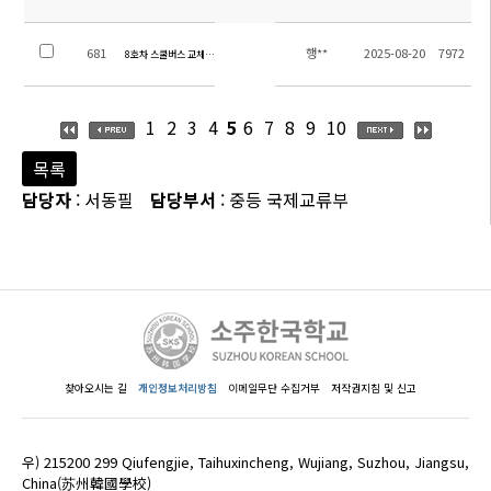
681
행**
2025-08-20
7972
8호차 스쿨버스 교체 및 운행 시작 안내
1
2
3
4
5
6
7
8
9
10
목록
담당자
: 서동필
담당부서
: 중등 국제교류부
찾아오시는 길
개인정보처리방침
이메일무단 수집거부
저작권지침 및 신고
우) 215200 299 Qiufengjie, Taihuxincheng, Wujiang, Suzhou, Jiangsu,
China(苏州韓國學校)