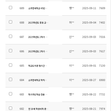
689
행**
2025-09-11
7609
소주한국학교 45인승 차량 매각 입찰 공고
688
허**
2025-09-04
7402
2025학년도 중등 교내 수상 계획
687
신**
2025-09-03
7016
2025학년도 2학기 초등 수행평가 계획 안내(4~6학년)
686
신**
2025-09-03
7617
2025학년도 2학기 초등 수행평가 계획 안내(1~3학년)
685
이**
2025-09-01
7130
학교도서관 정기간행물 비치 안내
684
이**
2025-08-27
6900
소주한국학교 학칙개정에 따른 의견수렴
683
행**
2025-08-22
7732
자기주도학습 전용 독서실 “청학재(靑鶴齋)” 오픈
682
행**
2025-08-21
7974
만 18세 학생비자 관련 안내