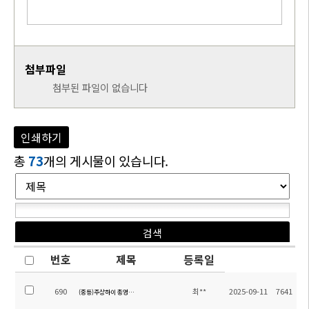
첨부파일
첨부된 파일이 없습니다
인쇄하기
총
73
개의 게시물이 있습니다.
번호
제목
등록일
690
최**
2025-09-11
7641
(중등)주상하이 총영사관 부총영사 특강 개최 안내