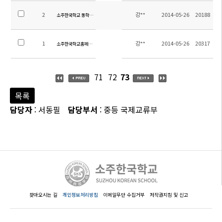
2
강**
2014-05-26
20188
소주한국학교 통학차량 운행시간 및 탑승위치 안내
1
강**
2014-05-26
20317
소주한국학교홈페이지 방문을 환영합니다.
71
72
73
목록
담당자
: 서동필
담당부서
: 중등 국제교류부
찾아오시는 길
개인정보처리방침
이메일무단 수집거부
저작권지침 및 신고