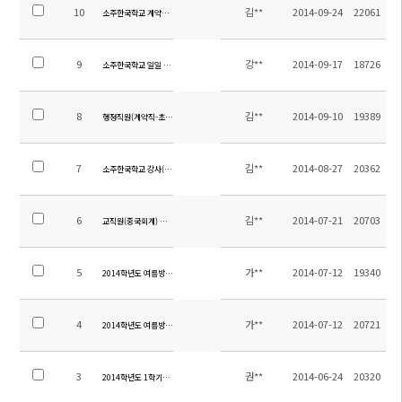
10
김**
2014-09-24
22061
소주한국학교 계약제교원 (영어) 채용 공고
9
강**
2014-09-17
18726
소주한국학교 일일 시정표 (2014.09.17수정)
8
김**
2014-09-10
19389
행정직원(계약직-초빙) 채용 공고
7
김**
2014-08-27
20362
소주한국학교 강사(중국어, 영어) 채용 공고
6
김**
2014-07-21
20703
교직원(중국회계) 채용 공고
5
가**
2014-07-12
19340
2014학년도 여름방학 중 전입 및 입학 안내
4
가**
2014-07-12
20721
2014학년도 여름방학 학년별 계획서
3
권**
2014-06-24
20320
2014학년도 1학기말 학업성취도평가 범위