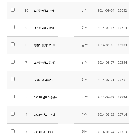
10
김**
2014-09-24
22052
소주한국학교 계약제교원 (영어) 채용 공고
9
강**
2014-09-17
18714
소주한국학교 일일 시정표 (2014.09.17수정)
8
김**
2014-09-10
19383
행정직원(계약직-초빙) 채용 공고
7
김**
2014-08-27
20354
소주한국학교 강사(중국어, 영어) 채용 공고
6
김**
2014-07-21
20701
교직원(중국회계) 채용 공고
5
가**
2014-07-12
19334
2014학년도 여름방학 중 전입 및 입학 안내
4
가**
2014-07-12
20714
2014학년도 여름방학 학년별 계획서
3
권**
2014-06-24
20313
2014학년도 1학기말 학업성취도평가 범위