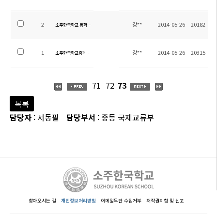
2
강**
2014-05-26
20182
소주한국학교 통학차량 운행시간 및 탑승위치 안내
1
강**
2014-05-26
20315
소주한국학교홈페이지 방문을 환영합니다.
71
72
73
목록
담당자
: 서동필
담당부서
: 중등 국제교류부
찾아오시는 길
개인정보처리방침
이메일무단 수집거부
저작권지침 및 신고