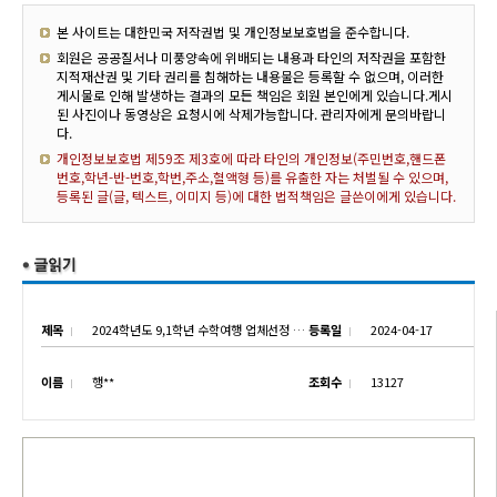
본 사이트는 대한민국 저작권법 및 개인정보보호법을 준수합니다.
회원은 공공질서나 미풍양속에 위배되는 내용과 타인의 저작권을 포함한
지적재산권 및 기타 권리를 침해하는 내용물은 등록할 수 없으며, 이러한
게시물로 인해 발생하는 결과의 모든 책임은 회원 본인에게 있습니다.게시
된 사진이나 동영상은 요청시에 삭제가능합니다. 관리자에게 문의바랍니
다.
개인정보보호법 제59조 제3호에 따라 타인의 개인정보(주민번호,핸드폰
번호,학년-반-번호,학번,주소,혈액형 등)를 유출한 자는 처벌될 수 있으며,
등록된 글(글, 텍스트, 이미지 등)에 대한 법적책임은 글쓴이에게 있습니다.
제목
2024학년도 9,1학년 수학여행 업체선정 제안서제출 재공고
등록일
2024-04-17
이름
행**
조회수
13127