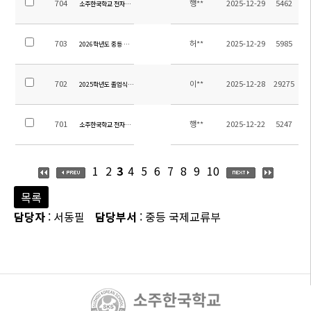
704
행**
2025-12-29
5462
소주한국학교 전자칠판 및 화이트보드(칠판) 구매 및 설치 입찰 공고(재공고, 긴급)(공고 제2025
703
허**
2025-12-29
5985
2026학년도 중등 교과용도서 안내
702
이**
2025-12-28
29275
2025학년도 졸업식 안내
701
행**
2025-12-22
5247
소주한국학교 전자칠판 및 화이트보드(칠판) 구매 및 설치 입찰 공고(공고 제2025-10호)
1
2
3
4
5
6
7
8
9
10
목록
담당자
: 서동필
담당부서
: 중등 국제교류부