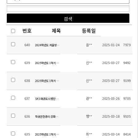
번호
제목
등록일
640
윤**
2025-01-24
7979
2024학년도 겨울방학 초등 방과후학교 교육활동비 집행내역 보고
639
신**
2025-03-27
9492
2025학년도 1학기 초등 수행평가 계획 안내(4~6학년)
638
신**
2025-03-27
9199
2025학년도 1학기 초등 수행평가 계획 안내(1~3학년)
637
관**
2025-03-26
9705
SKS 태권도시범단 발대식 안내
636
행**
2025-03-18
9535
학생안전관리 강화를 위한 학교 출입제한 안내
635
최**
2025-03-14
8414
2025학년도 1학기 중등 자기주도학습 개강 및 석식비 납부 안내