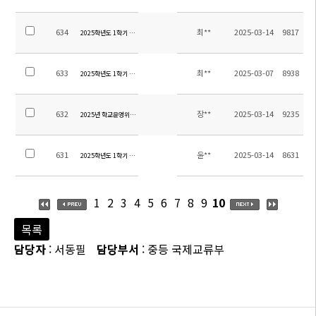
634
최**
2025-03-14
9817
2025학년도 1학기 중등 방과후학교 개강 및 석식비 납부 안내
633
최**
2025-03-07
8938
2025학년도 1학기 중등 방과후학교 및 자기주도학습 신청 안내
632
장**
2025-03-14
9235
2025년 학교운영위원회 교원위원 당선 안내
631
윤**
2025-03-14
8631
2025학년도 1학기 초등 방과후학교 수강료 납부 안내
1
2
3
4
5
6
7
8
9
10
목록
담당자
: 서동필
담당부서
: 중등 국제교류부