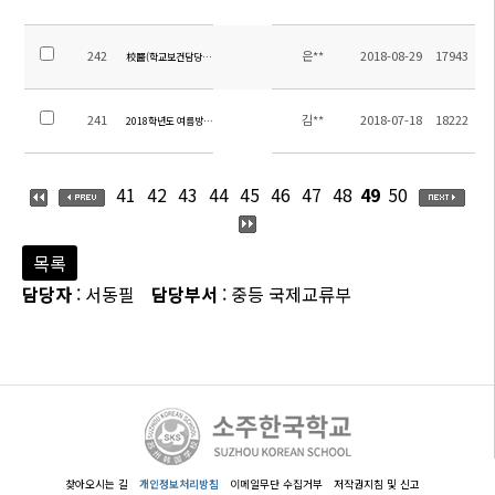
242
은**
2018-08-29
17943
校醫(학교보건담당직) 채용 공고
241
김**
2018-07-18
18222
2018학년도 여름방학 안내 가정통신문
41
42
43
44
45
46
47
48
49
50
목록
담당자
: 서동필
담당부서
: 중등 국제교류부
찾아오시는 길
개인정보처리방침
이메일무단 수집거부
저작권지침 및 신고