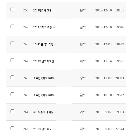
250
은**
2018-12-10
18101
2018년 2차 교내 수질 검사 보고서
249
김**
2018-12-10
19026
2018. 2학기 초등 방과후학교 만족도 조사결과
248
은**
2018-12-03
18439
10~12월 석식 식단 알림
247
채**
2018-11-14
19685
2018학년도 학교만족도조사 결과보고서-학교전반-
246
장**
2018-11-02
20933
소주한국학교 2019학년도 추가 교원 초빙 공고
245
김**
2018-10-10
19522
소주한국학교 2019학년도 교원 초빙 공고
244
기**
2018-09-07
19903
저소득층 학비 지원 안내
243
채**
2018-09-03
22344
2018학년도 학교 만족도 조사(학부모 만족도 조사 설문지)