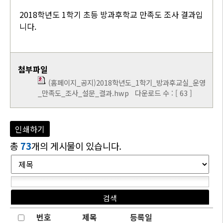
2018학년도 1학기 초등 방과후학교 만족도 조사 결과입
니다.
첨부파일
(홈페이지_공지)2018학년도_1학기_방과후교실_운영
_만족도_조사_설문_결과.hwp
다운로드 수 : [ 63 ]
인쇄하기
총
73
개의 게시물이 있습니다.
번호
제목
등록일