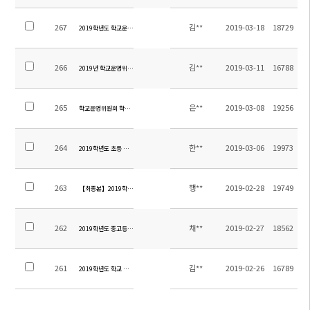
267
김**
2019-03-18
18729
2019학년도 학교운영위원 교원위원 당선자 공고
266
김**
2019-03-11
16788
2019년 학교운영위원회 교원위원 선출 공고 및 홍보
265
은**
2019-03-08
19256
학교운영위원회 학부모위원 선출 관련 공고 및 홍보문
264
한**
2019-03-06
19973
2019학년도 초등 교원 현지채용 공고
263
행**
2019-02-28
19749
【최종본】2019학년도 1학기 스쿨버스차량탑승자 명단
262
채**
2019-02-27
18562
2019학년도 중고등 학급 편성 안내
261
김**
2019-02-26
16789
2019학년도 학교 교육과정 설명회 안내