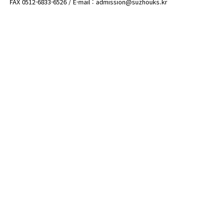
FAX 0512-6833-6526 / E-mail : admission@suzhouks.kr