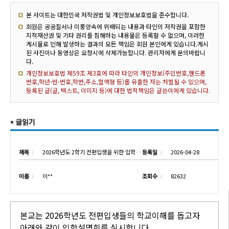
본 사이트는 대한민국 저작권법 및 개인정보보호법을 준수합니다.
회원은 공공질서나 미풍양속에 위배되는 내용과 타인의 저작권을 포함한
지적재산권 및 기타 권리를 침해하는 내용물은 등록할 수 없으며, 이러한
게시물로 인해 발생하는 결과의 모든 책임은 회원 본인에게 있습니다.게시
된 사진이나 동영상은 요청시에 삭제가능합니다. 관리자에게 문의바랍니
다.
개인정보보호법 제59조 제3호에 따라 타인의 개인정보(주민번호,핸드폰
번호,학년-반-번호,학번,주소,혈액형 등)를 유출한 자는 처벌될 수 있으며,
등록된 글(글, 텍스트, 이미지 등)에 대한 법적책임은 글쓴이에게 있습니다.
제목
2026학년도 2학기 전편입생을 위한 입학설명회 실시
등록일
2026-04-28
이름
이**
조회수
82632
본교는 2026학년도 전편입생들의 학교이해를 돕고자
아래와 같이 입학설명회를 실시합니다.