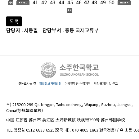
41
42
43
44
45
46
47
48
49
50
목록
담당자
: 서동필
담당부서
: 중등 국제교류부
찾아오시는 길
개인정보처리방침
이메일무단 수집거부
저작권지침 및 신고
우) 215200 299 Qiufengjie, Taihuxincheng, Wujiang, Suzhou, Jiangsu,
China(苏州韓國學校)
中国 江苏省 苏州市 吴江区 太湖新城镇 秋枫街299号 苏州韩国学校
TEL 행정실 0512-6833-6525(중국 내), 070-4005-1863(한국전용) / 유·초등 05