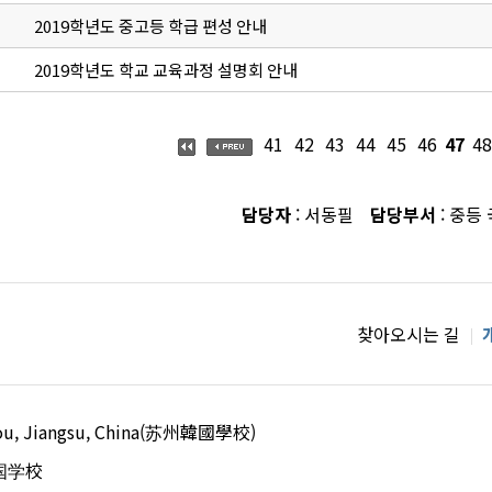
2019학년도 중고등 학급 편성 안내
2019학년도 학교 교육과정 설명회 안내
41
42
43
44
45
46
47
48
담당자
: 서동필
담당부서
: 중등
찾아오시는 길
uzhou, Jiangsu, China(苏州韓國學校)
国学校