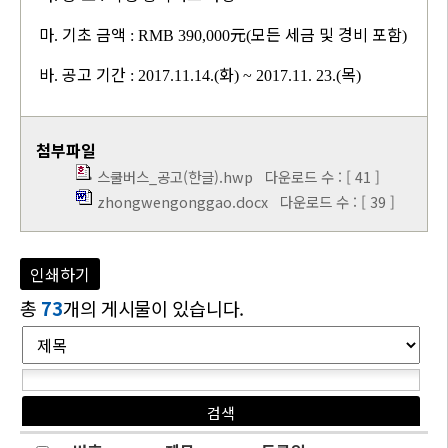
마
기초 금액
元
모든 세금 및 경비 포함
.
: RMB 390,000
(
)
바
공고 기간
화
목
.
: 2017.11.14.(
) ~ 2017.11. 23.(
)
첨부파일
스쿨버스_공고(한글).hwp
다운로드 수 : [ 41 ]
zhongwengonggao.docx
다운로드 수 : [ 39 ]
인쇄하기
총
73
개의 게시물이 있습니다.