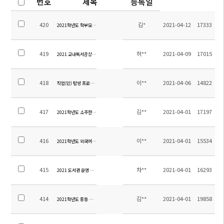
번호
제목
등록일
420
김*
2021-04-12
17333
2021학년도 학부모 명예사서 위촉장 수여 안내
419
허**
2021-04-09
17015
2021 교내독서감상표현하기 행사 계획
418
이**
2021-04-06
14822
직업(인) 탐방 프로그램 참여업체 조사
417
김**
2021-04-01
17197
2021학년도 소주한국학교 4월 월중계획
416
이**
2021-04-01
15534
2021학년도 외국어 쓰기 겨루기 운영 계획
415
차**
2021-04-01
16293
2021 도서관 운영 계획
414
김**
2021-04-01
19858
2021학년도 중등 평가계획 비율