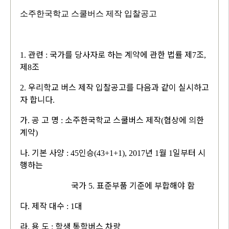
소주한국학교 스쿨버스 제작 입찰공고
관련
국가를 당사자로 하는 계약에 관한 법률 제
조
1.
:
7
,
제
조
8
우리학교 버스 제작 입찰공고를 다음과 같이 실시하고
2.
자 합니다
.
가
공 고 명
소주한국학교 스쿨버스 제작
협상에 의한
.
:
(
계약
)
나
기본 사양
인승
년
월
일부터 시
.
: 45
(43+1+1), 2017
1
1
행하는
국가
표준부품 기준에 부합해야 함
5.
다
제작 대수
대
.
: 1
라
용 도
학생 통학버스 차량
.
: