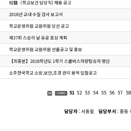
校醫（학교보건 담당직) 채용 공고
2018년 교내 수질 검사 보고서
학교운영위원 교원위원 당선 공고
제37회 스승의 날 유공 포상 계획
학교운영위원 교원위원 선출공고 및 홍보
【최종본】2018학년도 1학기 스쿨버스차량탑승자 명단
소주한국학교 소방,보안,조경 관리 용역 입찰공고
51
52
53
54
55
56
57
58
담당자
: 서동필
담당부서
: 중등