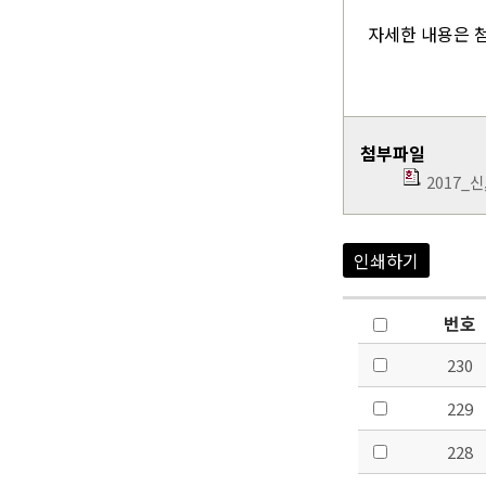
자세한 내용은 
첨부파일
2017_
인쇄하기
번호
230
229
228