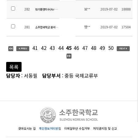
282
보**
2019-07-02
18888
대기환경지수(Air Quality Index: AQI)에 따른 대응 지침
281
행**
2019-07-02
17504
소주한국학교 문서고내 보유기록물 현황 공개
41
42
43
44
45
46
47
48
49
50
목록
담당자
: 서동필
담당부서
: 중등 국제교류부
찾아오시는 길
개인정보처리방침
이메일무단 수집거부
저작권지침 및 신고