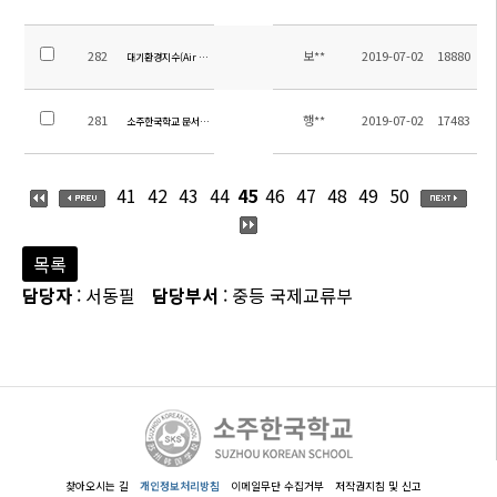
282
보**
2019-07-02
18880
대기환경지수(Air Quality Index: AQI)에 따른 대응 지침
281
행**
2019-07-02
17483
소주한국학교 문서고내 보유기록물 현황 공개
41
42
43
44
45
46
47
48
49
50
목록
담당자
: 서동필
담당부서
: 중등 국제교류부
찾아오시는 길
개인정보처리방침
이메일무단 수집거부
저작권지침 및 신고