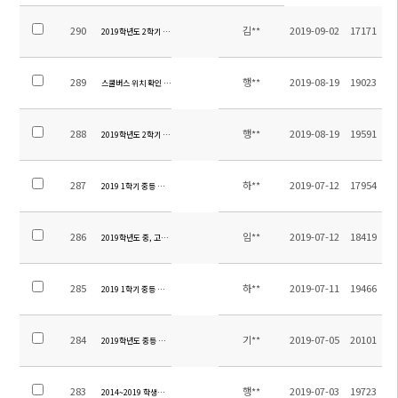
290
김**
2019-09-02
17171
2019학년도 2학기 중등 평가계획 안내
289
행**
2019-08-19
19023
스쿨버스 위치 확인 방법 안내
288
행**
2019-08-19
19591
2019학년도 2학기 스쿨버스 운영 변경 안내 및 탑승명단 공개（2019.08.19기준)
287
하**
2019-07-12
17954
2019 1학기 중등 현장체험학습 만족도 조사 결과 안내
286
임**
2019-07-12
18419
2019학년도 중, 고등부 2학기 영어 레벨 및 교재안내
285
하**
2019-07-11
19466
2019 1학기 중등 현장체험학습 정산안내
284
기**
2019-07-05
20101
2019학년도 중등 교과서 목록
283
행**
2019-07-03
19723
2014~2019 학생수통계자료 공개