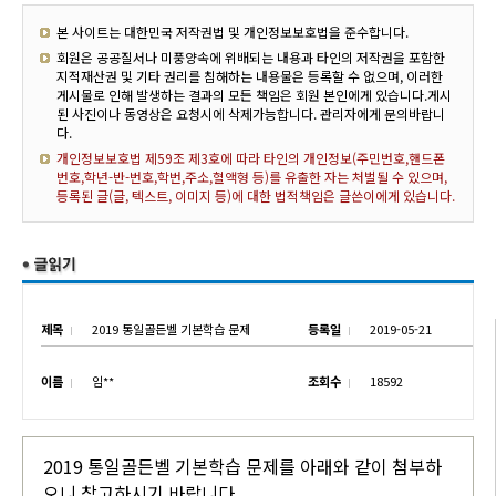
본 사이트는 대한민국 저작권법 및 개인정보보호법을 준수합니다.
회원은 공공질서나 미풍양속에 위배되는 내용과 타인의 저작권을 포함한
지적재산권 및 기타 권리를 침해하는 내용물은 등록할 수 없으며, 이러한
게시물로 인해 발생하는 결과의 모든 책임은 회원 본인에게 있습니다.게시
된 사진이나 동영상은 요청시에 삭제가능합니다. 관리자에게 문의바랍니
다.
개인정보보호법 제59조 제3호에 따라 타인의 개인정보(주민번호,핸드폰
번호,학년-반-번호,학번,주소,혈액형 등)를 유출한 자는 처벌될 수 있으며,
등록된 글(글, 텍스트, 이미지 등)에 대한 법적책임은 글쓴이에게 있습니다.
제목
2019 통일골든벨 기본학습 문제
등록일
2019-05-21
이름
임**
조회수
18592
2019 통일골든벨 기본학습 문제를 아래와 같이 첨부하
오니 참고하시기 바랍니다.