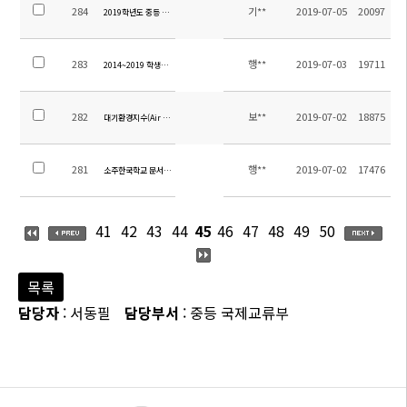
284
기**
2019-07-05
20097
2019학년도 중등 교과서 목록
283
행**
2019-07-03
19711
2014~2019 학생수통계자료 공개
282
보**
2019-07-02
18875
대기환경지수(Air Quality Index: AQI)에 따른 대응 지침
281
행**
2019-07-02
17476
소주한국학교 문서고내 보유기록물 현황 공개
41
42
43
44
45
46
47
48
49
50
목록
담당자
: 서동필
담당부서
: 중등 국제교류부