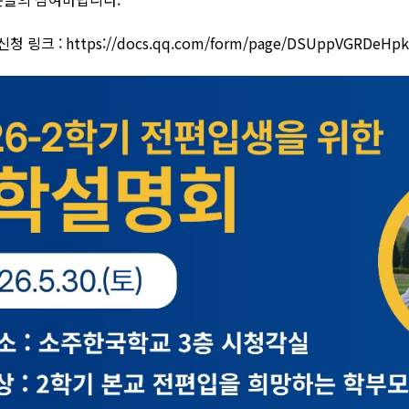
청 링크 :
https://docs.qq.com/form/page/DSUppVGRDeHp