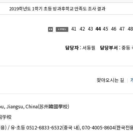
2019학년도 1학기 초등 방과후학교 만족도 조사 결과
41
42
43
44
45
46
47
48
담당자
: 서동필
담당부서
: 중등
찾아오시는 길
uzhou, Jiangsu, China(苏州韓國學校)
国学校
용) / 유·초등 0512-6833-6532(중국 내), 070-4005-8604(한국전