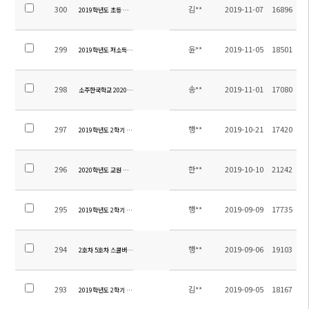
300
김**
2019-11-07
16896
2019학년도 초등 교실밖체험학습 정산내역
299
윤**
2019-11-05
18501
2019학년도 저소득층 학비 지원 안내장 및 신청서
298
송**
2019-11-01
17080
소주한국학교 2020학년도 교원 추가 초빙 공고
297
행**
2019-10-21
17420
2019학년도 2학기 현장체험학습, 수학여행 여행자보험 보장내용안내
296
한**
2019-10-10
21242
2020학년도 교원 초빙 공고
295
행**
2019-09-09
17735
2019학년도 2학기 수질검사 결과 안내
294
행**
2019-09-06
19103
2호차 5호차 스쿨버스 변경 안내
293
김**
2019-09-05
18167
2019학년도 2학기 초등방과후학교 수강료 안내