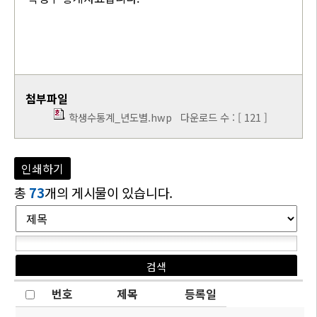
첨부파일
학생수통계_년도별.hwp
다운로드 수 : [ 121 ]
인쇄하기
총
73
개의 게시물이 있습니다.
번호
제목
등록일