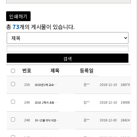
인쇄하기
총
73
개의 게시물이 있습니다.
번호
제목
등록일
250
은**
2018-12-10
18079
2018년 2차 교내 수질 검사 보고서
249
김**
2018-12-10
19008
2018. 2학기 초등 방과후학교 만족도 조사결과
248
은**
2018-12-03
18424
10~12월 석식 식단 알림