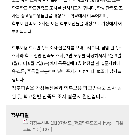
한국학교 학교만족도 조사를 실시하고자 합니다
.
학생 만족도 조
사는 중고등학생들만을 대상으로 학교에서 이루어지며
,
학부모 만족도 조사는 모든 학부모님들을 대상으로 가정에서 이
루어집니다
.
학부모용 학교만족도 조사 설문지를 보내드리오니
,
담임 만족도
조사와 학교 전반 만족도 조사
, 2
면 모두를 작성하셔서
9
월
3
일
(
월
)
부터
9
월
7
일
(
금
)
까지 등굣길에
1
층 행정실 앞 설문지함에
유
초등
,
중등을 구분하여 넣어 주시기 바랍니다
.
협조에 감사드
·
립니다
.
첨부파일은 가정통신문과 학부모용 학교만족도 조사 담
임 및 학교전반 만족도 조사 설문지 원안입니다.
첨부파일
가정통신문-2018학년도_학교만족도조사.hwp
다운
로드 수 : [ 107 ]