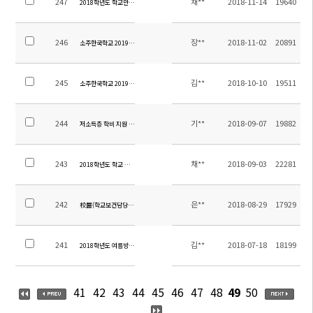
247
채**
2018-11-14
19640
2018학년도 학교만족도조사 결과보고서-학교전반-
246
장**
2018-11-02
20891
소주한국학교 2019학년도 추가 교원 초빙 공고
245
김**
2018-10-10
19511
소주한국학교 2019학년도 교원 초빙 공고
244
기**
2018-09-07
19882
저소득층 학비 지원 안내
243
채**
2018-09-03
22281
2018학년도 학교 만족도 조사(학부모 만족도 조사 설문지)
242
은**
2018-08-29
17929
校醫(학교보건담당직) 채용 공고
241
김**
2018-07-18
18199
2018학년도 여름방학 안내 가정통신문
41
42
43
44
45
46
47
48
49
50