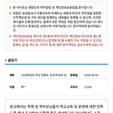
본 사이트는 대한민국 저작권법 및 개인정보보호법을 준수합니다.
회원은 공공질서나 미풍양속에 위배되는 내용과 타인의 저작권을 포함한
지적재산권 및 기타 권리를 침해하는 내용물은 등록할 수 없으며, 이러한
게시물로 인해 발생하는 결과의 모든 책임은 회원 본인에게 있습니다.게시
된 사진이나 동영상은 요청시에 삭제가능합니다. 관리자에게 문의바랍니
다.
개인정보보호법 제59조 제3호에 따라 타인의 개인정보(주민번호,핸드폰
번호,학년-반-번호,학번,주소,혈액형 등)를 유출한 자는 처벌될 수 있으며,
등록된 글(글, 텍스트, 이미지 등)에 대한 법적책임은 글쓴이에게 있습니다.
제목
2018학년도 학교 만족도 조사(학부모 만족도 조사 설문지)
등록일
2018-09-03
이름
채**
조회수
22281
본교에서는 학생 및 학부모님들의 학교교육 및 운영에 대한 만족
도를 매년 조사하여 미흡한 점을 개선하고자
2018
학년도 소주