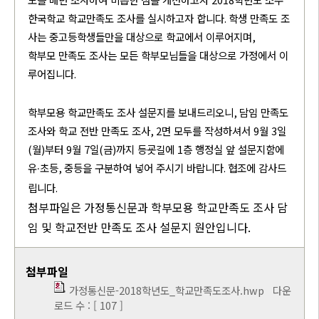
한국학교 학교만족도 조사를 실시하고자 합니다
.
학생 만족도 조
사는 중고등학생들만을 대상으로 학교에서 이루어지며
,
학부모 만족도 조사는 모든 학부모님들을 대상으로 가정에서 이
루어집니다
.
학부모용 학교만족도 조사 설문지를 보내드리오니
,
담임 만족도
조사와 학교 전반 만족도 조사
, 2
면 모두를 작성하셔서
9
월
3
일
(
월
)
부터
9
월
7
일
(
금
)
까지 등굣길에
1
층 행정실 앞 설문지함에
유
초등
,
중등을 구분하여 넣어 주시기 바랍니다
.
협조에 감사드
·
립니다
.
첨부파일은 가정통신문과 학부모용 학교만족도 조사 담
임 및 학교전반 만족도 조사 설문지 원안입니다.
첨부파일
가정통신문-2018학년도_학교만족도조사.hwp
다운
로드 수 : [ 107 ]