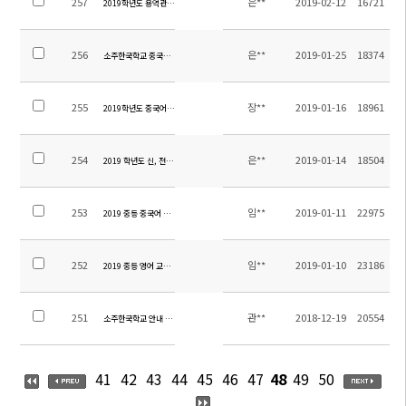
257
은**
2019-02-12
16721
2019학년도 용역관리 입찰 공고 - 보안
256
은**
2019-01-25
18374
소주한국학교 중국회계 담당직원 채용
255
장**
2019-01-16
18961
2019학년도 중국어 원어민 교사 채용(중등)
254
은**
2019-01-14
18504
2019 학년도 신, 전편입생 학비 안내
253
임**
2019-01-11
22975
2019 중등 중국어 교재 안내
252
임**
2019-01-10
23186
2019 중등 영어 교재 안내
251
관**
2018-12-19
20554
소주한국학교 안내 책자
41
42
43
44
45
46
47
48
49
50