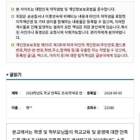
본 사이트는 대한민국 저작권법 및 개인정보보호법을 준수합니다.
회원은 공공질서나 미풍양속에 위배되는 내용과 타인의 저작권을 포함한
지적재산권 및 기타 권리를 침해하는 내용물은 등록할 수 없으며, 이러한
게시물로 인해 발생하는 결과의 모든 책임은 회원 본인에게 있습니다.게시
된 사진이나 동영상은 요청시에 삭제가능합니다. 관리자에게 문의바랍니
다.
개인정보보호법 제59조 제3호에 따라 타인의 개인정보(주민번호,핸드폰
번호,학년-반-번호,학번,주소,혈액형 등)를 유출한 자는 처벌될 수 있으며,
등록된 글(글, 텍스트, 이미지 등)에 대한 법적책임은 글쓴이에게 있습니다.
제목
2018학년도 학교 만족도 조사(학부모 만족도 조사 설문지)
등록일
2018-09-03
이름
채**
조회수
22280
본교에서는 학생 및 학부모님들의 학교교육 및 운영에 대한 만족
도를 매년 조사하여 미흡한 점을 개선하고자
2018
학년도 소주