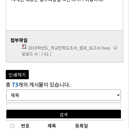
첨부파일
2019학년도_학교만족도조사_결과_보고서.hwp
다
운로드 수 : [ 61 ]
인쇄하기
총
73
개의 게시물이 있습니다.
번호
제목
등록일