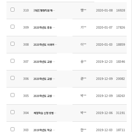
310
행**
2020-01-08
16928
[마감]행정직원 채용 모집 공고
309
기**
2020-01-07
17826
2020학년도 중등 교과서 목록
308
이**
2020-01-03
18859
2020학년도 외국어과 레벨 및 교재안내
307
송**
2019-12-23
18346
2020학년도 교원 추가 초빙 공고(초등담임2명)
306
관**
2019-12-09
20082
2020학년도 교원 추가 초빙 공고(중등-과학)
305
박**
2019-12-09
18263
2020학년도 교원 추가 초빙 공고문(중등 과학 1명)
304
박**
2019-12-06
31191
체험학습 신청 방법과 서류 안내
303
한**
2019-12-03
18711
2019학년도 학교 만족도 조사 결과 알림