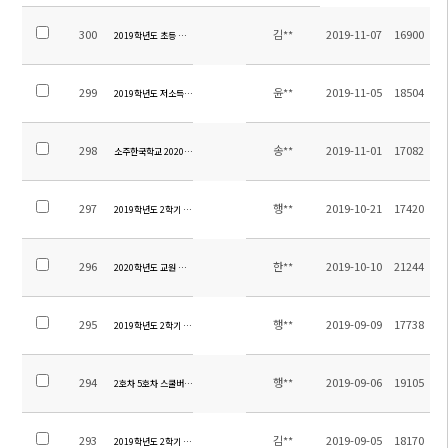
300
김**
2019-11-07
16900
2019학년도 초등 교실밖체험학습 정산내역
299
윤**
2019-11-05
18504
2019학년도 저소득층 학비 지원 안내장 및 신청서
298
송**
2019-11-01
17082
소주한국학교 2020학년도 교원 추가 초빙 공고
297
행**
2019-10-21
17420
2019학년도 2학기 현장체험학습, 수학여행 여행자보험 보장내용안내
296
한**
2019-10-10
21244
2020학년도 교원 초빙 공고
295
행**
2019-09-09
17738
2019학년도 2학기 수질검사 결과 안내
294
행**
2019-09-06
19105
2호차 5호차 스쿨버스 변경 안내
293
김**
2019-09-05
18170
2019학년도 2학기 초등방과후학교 수강료 안내