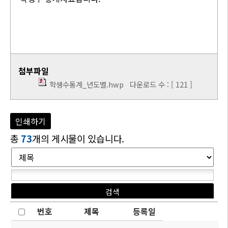
첨부파일
학생수통계_년도별.hwp
다운로드 수 : [ 121 ]
인쇄하기
총
73
개의 게시물이 있습니다.
번호
제목
등록일