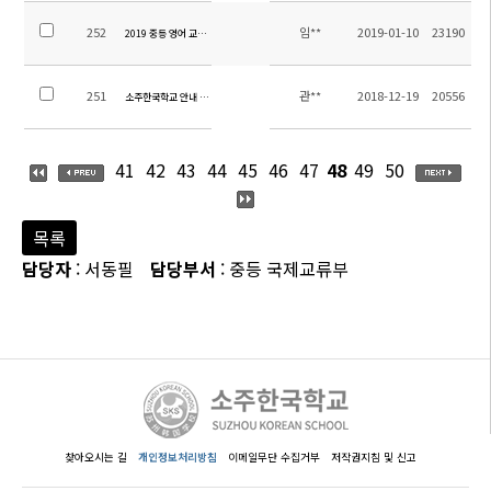
252
임**
2019-01-10
23190
2019 중등 영어 교재 안내
251
관**
2018-12-19
20556
소주한국학교 안내 책자
41
42
43
44
45
46
47
48
49
50
목록
담당자
: 서동필
담당부서
: 중등 국제교류부
찾아오시는 길
개인정보처리방침
이메일무단 수집거부
저작권지침 및 신고