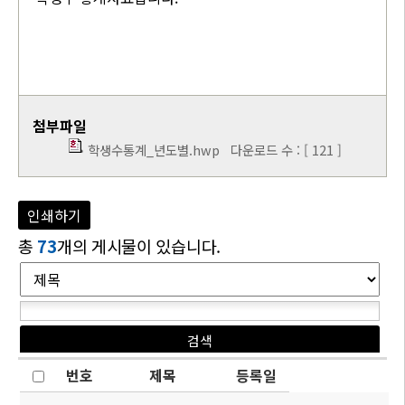
첨부파일
학생수통계_년도별.hwp
다운로드 수 : [ 121 ]
인쇄하기
총
73
개의 게시물이 있습니다.
번호
제목
등록일