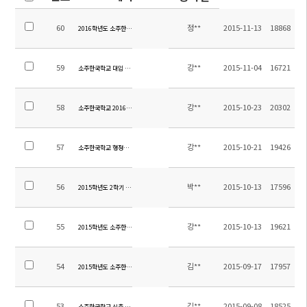
60
정**
2015-11-13
18868
2016학년도 소주한국학교 원어민 영어 강사 채용 공고
59
강**
2015-11-04
16721
소주한국학교 대입 최종 합격자 현황 (2015.11.2.현재)
58
강**
2015-10-23
20302
소주한국학교 2016학년도 교원 초빙 공고
57
강**
2015-10-21
19426
소주한국학교 행정실장초빙 공고문
56
박**
2015-10-13
17596
2015학년도 2학기 7호차 노선 변경 안내
55
강**
2015-10-13
19621
2015학년도 소주한국학교 학사일정
54
김**
2015-09-17
17957
2015학년도 소주한국학교 중고등학생 수학여행 용역 입찰 공고
53
김**
2015-09-08
18525
소주한국학교 신축 초청업체 선정 입찰 공고