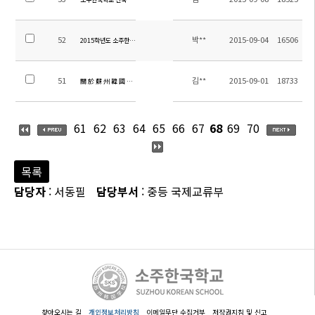
52
박**
2015-09-04
16506
2015학년도 소주한국학교 행정직원 채용 공고
51
김**
2015-09-01
18733
關 於 蘇 州 韓 國 學 校 新 建 招 標 邀 請 書
61
62
63
64
65
66
67
68
69
70
목록
담당자
: 서동필
담당부서
: 중등 국제교류부
찾아오시는 길
개인정보처리방침
이메일무단 수집거부
저작권지침 및 신고