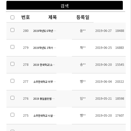
번호
제목
등록일
280
윤**
2019-06-27
18488
2019학년도 6학년 대련교류학습 및 1~5학년 체험학습 보도자료
279
채**
2019-06-25
16883
2019학년도 1학기 중고등 방과후 만족도조사 결과 보고
278
송**
2019-06-20
15545
2019 한국학교(소주-대련) 교류체험학습 정산내역
277
행**
2019-06-04
20322
소주한국학교 위챗 공식계정 개설 안내
276
임**
2019-05-21
18598
2019 통일골든벨 기본학습 문제
275
행**
2019-05-20
17607
소주한국학교 시설물 대여 관련 규정