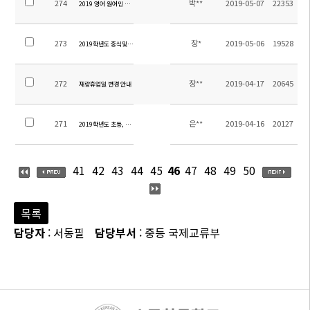
274
박**
2019-05-07
22353
2019 영어 원어민 강사 채용 공고
273
장*
2019-05-06
19528
2019학년도 중식및간식비 산출근거
272
장**
2019-04-17
20645
재량휴업일 변경 안내
271
은**
2019-04-16
20127
2019학년도 초등, 중등 현장체험학습 용역 입찰 공고
41
42
43
44
45
46
47
48
49
50
목록
담당자
: 서동필
담당부서
: 중등 국제교류부