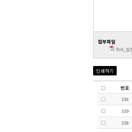
첨부파일
학사_일정
인쇄하기
번호
330
329
328