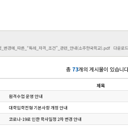
_변경에_따른_“특례_자격_조건”_관련_안내(소주한국힉교).pdf
다운로드 수 
총
73
개의 게시물이 있습니다
제목
원격수업 운영 안내
대학입학전형 기본사항 개정 안내
코로나-19로 인한 학사일정 2차 변경 안내