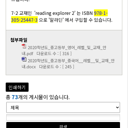
7-2 교재인 'reading explorer 2' 는 ISBN
978-1-
305-25447-3
으로 '알라딘' 에서 구입할 수 있습니다.
첨부파일
2020학년도_중고등부_영어_레벨_및_교재_안
내.pdf
다운로드 수 : [ 316 ]
2020학년도_중고등부_중국어__레벨__및_교재_안
내.docx
다운로드 수 : [ 245 ]
인쇄하기
총
73
개의 게시물이 있습니다.