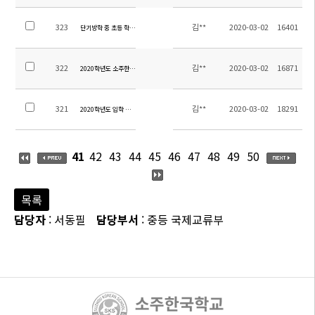
323
김**
2020-03-02
16401
단기방학 중 초등 학년별 과제 안내
322
김**
2020-03-02
16871
2020학년도 소주한국학교 업무분장
321
김**
2020-03-02
18291
2020학년도 입학 및 개학 계획
41
42
43
44
45
46
47
48
49
50
목록
담당자
: 서동필
담당부서
: 중등 국제교류부