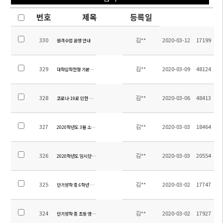
번호
제목
등록일
330
김**
2020-03-12
17199
원격수업 운영 안내
329
김**
2020-03-09
48124
대학입학전형 기본사항 개정 안내
328
김**
2020-03-06
48413
코로나-19로 인한 학사일정 2차 변경 안내
327
김**
2020-03-03
18464
2020학년도 3월 소주한국학교 진로 활동
326
김**
2020-03-03
20554
2020학년도 임시단기방학(중등) 과목별 과제 안내
325
김**
2020-03-02
17747
단기방학 중 6학년 B반 중국어 과제 안내
324
김**
2020-03-02
17927
단기방학 중 초등 영어/중국어 과제 안내