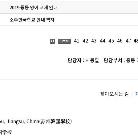
2019 중등 영어 교재 안내
소주한국학교 안내 책자
41
42
43
44
45
46
47
4
담당자
: 서동필
담당부서
: 중등
찾아오시는 길
uzhou, Jiangsu, China(苏州韓國學校)
国学校