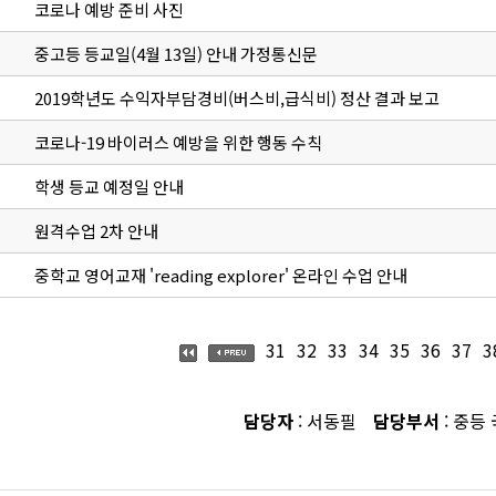
코로나 예방 준비 사진
중고등 등교일(4월 13일) 안내 가정통신문
2019학년도 수익자부담경비(버스비,급식비) 정산 결과 보고
코로나-19 바이러스 예방을 위한 행동 수칙
학생 등교 예정일 안내
원격수업 2차 안내
중학교 영어교재 'reading explorer' 온라인 수업 안내
31
32
33
34
35
36
37
3
담당자
: 서동필
담당부서
: 중등