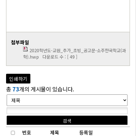
첨부파일
2020학년도-교원_추가_초빙_공고문-소주한국학교(과
학).hwp
다운로드 수 : [ 49 ]
인쇄하기
총
73
개의 게시물이 있습니다.
번호
제목
등록일