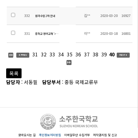
332
김**
2020-03-20
16927
원격수업 2차 안내
331
이**
2020-03-18
16801
중학교 영어교재 'reading explorer' 온라인 수업 안내
31
32
33
34
35
36
37
38
39
40
목록
담당자
: 서동필
담당부서
: 중등 국제교류부
찾아오시는 길
개인정보처리방침
이메일무단 수집거부
저작권지침 및 신고