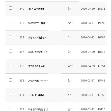
340
행**
2020-04-29
18871
제6기 소주한국학교 학부모위원 선출공고
339
윤**
2020-04-27
19696
2020학년도 1학기 초등 수행평가 안내
338
이**
2020-04-22
16785
초등 4,5,6학년 등교 안내
337
행**
2020-04-20
18235
코로나 예방 준비 사진
336
김**
2020-04-09
17951
중고등 등교일(4월 13일) 안내 가정통신문
335
행**
2020-03-27
15742
2019학년도 수익자부담경비(버스비,급식비) 정산 결과 보고
334
김**
2020-03-31
17858
코로나-19 바이러스 예방을 위한 행동 수칙
333
김**
2020-03-23
19130
학생 등교 예정일 안내